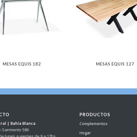
MESAS EQUIS 182
MESAS EQUIS 127
CTO
PRODUCTOS
ral | Bahía Blanca
Complementos
:
Sarmiento 586
Hogar
e lunes a viernes de 9 a 17hs